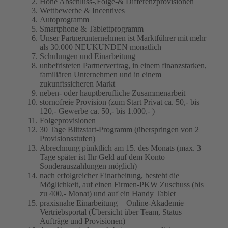
Hohe Abschluss-,Folge-& Differenzprovisionen
Wettbewerbe & Incentives
Autoprogramm
Smartphone & Tablettprogramm
Unser Partnerunternehmen ist Marktführer mit mehr
als 30.000 NEUKUNDEN monatlich
Schulungen und Einarbeitung
unbefristeten Partnervertrag, in einem finanzstarken,
familiären Unternehmen und in einem
zukunftssicheren Markt
neben- oder hauptberufliche Zusammenarbeit
stornofreie Provision (zum Start Privat ca. 50,- bis
120,- Gewerbe ca. 50,- bis 1.000,- )
Folgeprovisionen
30 Tage Blitzstart-Programm (überspringen von 2
Provisionsstufen)
Abrechnung pünktlich am 15. des Monats (max. 3
Tage später ist Ihr Geld auf dem Konto
Sonderauszahlungen möglich)
nach erfolgreicher Einarbeitung, besteht die
Möglichkeit, auf einen Firmen-PKW Zuschuss (bis
zu 400,- Monat) und auf ein Handy Tablet
praxisnahe Einarbeitung + Online-Akademie +
Vertriebsportal (Übersicht über Team, Status
Aufträge und Provisionen)