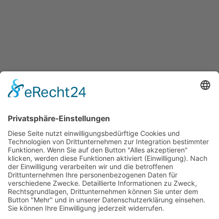
Herzlich Willkommen Ihr Oliver Schirmer & Team
Kontakt:
Oliver Schirmer
Schwarzwaldstr.8
76661 Philippsburg
Kontaktformular
Disclaimer / Haftungsausschluss
Kampagnentransparenzerklärung
AGB