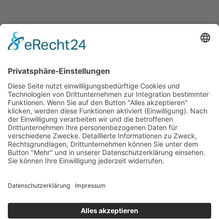
Herzlich Willkommen Ihr Oliver Schirmer & Team
Kontakt:
Oliver Schirmer
Schwarzwaldstr.8
76661 Philippsburg
Kontaktformular
Disclaimer / Haftungsausschluss
Kampagnentransparenzerklärung
AGB
Datenschutz
Impressum
*Affiliate Link **Werbung