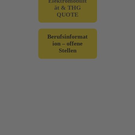
Elektromobilit
ät
& THG
QUOTE
Berufsinformat
ion – offene
Stellen