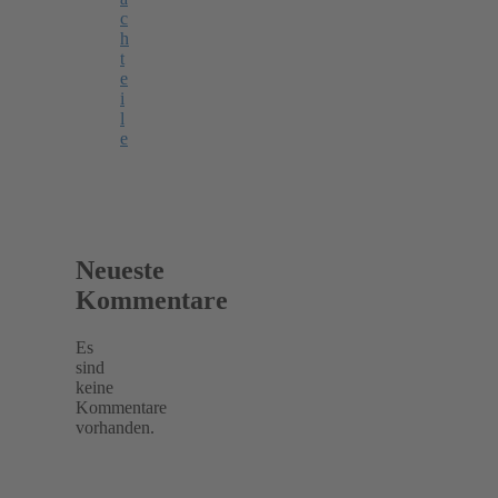
c
h
t
e
i
l
e
Neueste
Kommentare
Es
sind
keine
Kommentare
vorhanden.