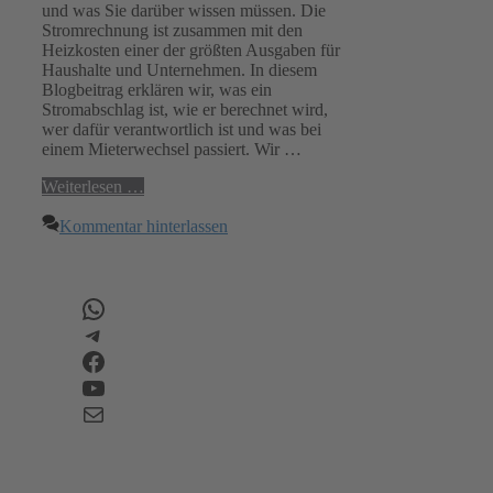
und was Sie darüber wissen müssen. Die
Stromrechnung ist zusammen mit den
Heizkosten einer der größten Ausgaben für
Haushalte und Unternehmen. In diesem
Blogbeitrag erklären wir, was ein
Stromabschlag ist, wie er berechnet wird,
wer dafür verantwortlich ist und was bei
einem Mieterwechsel passiert. Wir …
Weiterlesen …
Kommentar hinterlassen
WhatsApp
Telegram
Facebook
YouTube
E-Mail