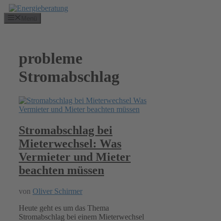
Zum
Inhalt
Menü
springen
probleme
Stromabschlag
Stromabschlag bei
Mieterwechsel: Was
Vermieter und Mieter
beachten müssen
von
Oliver Schirmer
Heute geht es um das Thema
Stromabschlag bei einem Mieterwechsel