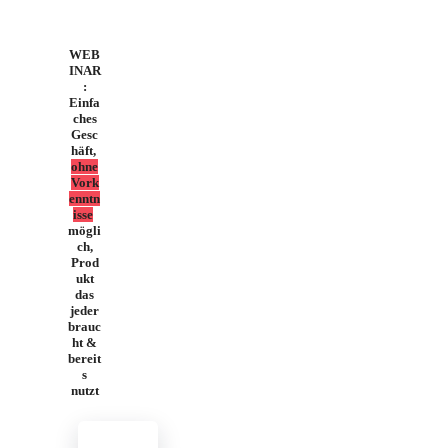
WEB
INAR
:
Einfa
ches
Gesc
häft,
ohne
Vork
enntn
isse
mögli
ch,
Prod
ukt
das
jeder
brauc
ht &
bereit
s
nutzt