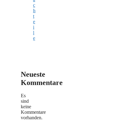
c
h
t
e
i
l
e
Neueste
Kommentare
Es
sind
keine
Kommentare
vorhanden.