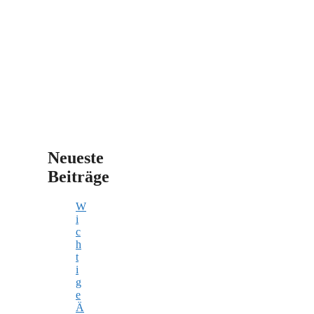
e
r
n
Neueste
Beiträge
W
i
c
h
t
i
g
e
Ä