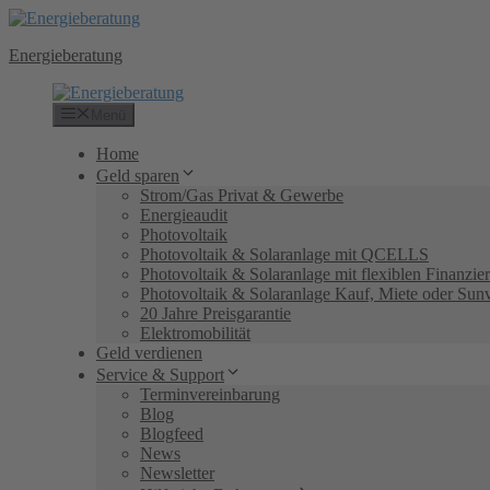
Zum
Inhalt
Energieberatung
springen
Menü
Home
Geld sparen
Strom/Gas Privat & Gewerbe
Energieaudit
Photovoltaik
Photovoltaik & Solaranlage mit QCELLS
Photovoltaik & Solaranlage mit flexiblen Finanzi
Photovoltaik & Solaranlage Kauf, Miete oder Sun
20 Jahre Preisgarantie
Elektromobilität
Geld verdienen
Service & Support
Terminvereinbarung
Blog
Blogfeed
News
Newsletter