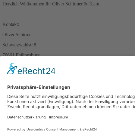
Herzlich Willkommen Ihr Oliver Schirmer & Team
Kontakt:
Oliver Schirmer
Schwarzwaldstr.8
76661 Philippsburg
Kontaktformular
Disclaimer / Haftungsausschluss
Kampagnentransparenzerklärung
AGB
Datenschutz
Impressum
*Affiliate Link **Werbung
© 2026 | Oliver Schirmer
Cookie-Einstellungen