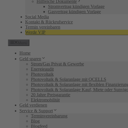
Hilfreiche Dokumente
Stromvertrag kündigen Vorlage
Gasvertrag kündigen Vorlage
Social Media
Kontakt & Rückrufservice
Termin vereinbaren
Werde VIP
Menü
Home
Geld sparen
Strom/Gas Privat & Gewerbe
Energieaudit
Photovoltaik
Photovoltaik & Solaranlage mit QCELLS
Photovoltaik & Solaranlage mit flexiblen Finanzieru
Photovoltaik & Solaranlage Kauf, Miete oder Sunvig
20 Jahre Preisgarantie
Elektromobilität
Geld verdienen
Service & Support
Terminvereinbarung
Blog
Blogfeed