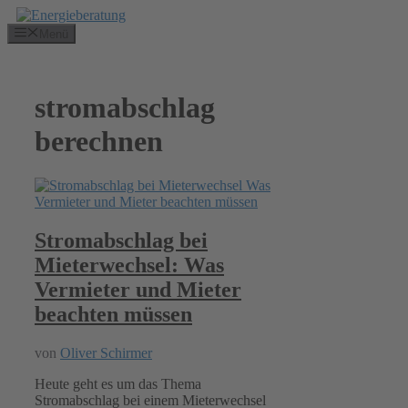
Zum
Inhalt
Menü
springen
stromabschlag
berechnen
Stromabschlag bei
Mieterwechsel: Was
Vermieter und Mieter
beachten müssen
von
Oliver Schirmer
Heute geht es um das Thema
Stromabschlag bei einem Mieterwechsel