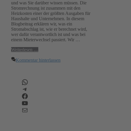
und was Sie darüber wissen müssen. Die
Stromrechnung ist zusammen mit den
Heizkosten einer der größten Ausgaben für
Haushalte und Unternehmen. In diesem
Blogbeitrag erklären wir, was ein
Stromabschlag ist, wie er berechnet wird,
wer dafür verantwortlich ist und was bei
einem Mieterwechsel passiert. Wir …
Weiterlesen …
Kommentar hinterlassen
WhatsApp
Telegram
Facebook
YouTube
E-Mail