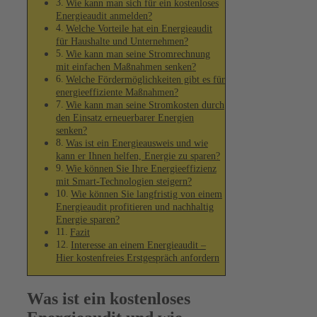
Wie kann man sich für ein kostenloses
Energieaudit anmelden?
Welche Vorteile hat ein Energieaudit
für Haushalte und Unternehmen?
Wie kann man seine Stromrechnung
mit einfachen Maßnahmen senken?
Welche Fördermöglichkeiten gibt es für
energieeffiziente Maßnahmen?
Wie kann man seine Stromkosten durch
den Einsatz erneuerbarer Energien
senken?
Was ist ein Energieausweis und wie
kann er Ihnen helfen, Energie zu sparen?
Wie können Sie Ihre Energieeffizienz
mit Smart-Technologien steigern?
Wie können Sie langfristig von einem
Energieaudit profitieren und nachhaltig
Energie sparen?
Fazit
Interesse an einem Energieaudit –
Hier kostenfreies Erstgespräch anfordern
Was ist ein kostenloses