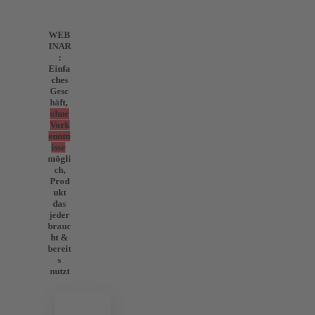
WEB
INAR
:
Einfa
ches
Gesc
häft,
ohne
Vork
enntn
isse
mögli
ch,
Prod
ukt
das
jeder
brauc
ht &
bereit
s
nutzt