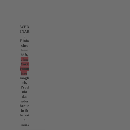
WEB
INAR
:
Einfa
ches
Gesc
häft,
ohne
Vork
enntn
isse
mögli
ch,
Prod
ukt
das
jeder
brauc
ht &
bereit
s
nutzt