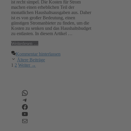
ist recht simpel. Die Kosten für Strom
machen einen erheblichen Teil der
monatlichen Haushaltsausgaben aus. Daher
ist es von großer Bedeutung, einen
günstigen Stromanbieter zu finden, um die
Kosten zu senken und das Haushaltsbudget
zu entlasten. In diesem Artikel …
Weiterlesen …
Kommentar hinterlassen
Ältere Beiträge
Seite
Seite
1
2
Weiter
→
WhatsApp
Telegram
Facebook
YouTube
E-Mail