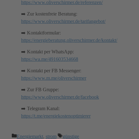
https://www.oliverschirmer.de/referenzen/
➡️ Zur kostenfreie Beratung:
https://www.oliverschirmer.de/tarifangebot/
➡️ Kontaktformular:
https://energieberatung.oliverschirmer.de/kontakt/
➡️ Kontakt per WhatsApp:
https://wa.me/491603534668
➡️ Kontakt per FB Messenger:
https://www.m.me/oliverschirmer
➡️ Zur FB Gruppe:
https://www.oliverschirmer.de/facebook
➡️ Telegram Kanal:
https://t.me/energiekostenoptimierer
Kategorien
Schlagwörter
Energiemarkt
,
strom
günstige