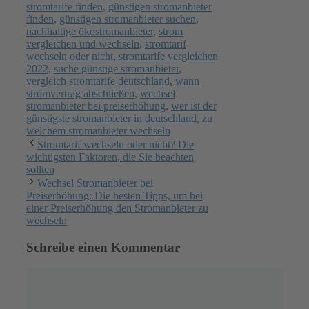
stromtarife finden
,
günstigen stromanbieter
finden
,
günstigen stromanbieter suchen
,
nachhaltige ökostromanbieter
,
strom
vergleichen und wechseln
,
stromtarif
wechseln oder nicht
,
stromtarife vergleichen
2022
,
suche günstige stromanbieter
,
vergleich stromtarife deutschland
,
wann
stromvertrag abschließen
,
wechsel
stromanbieter bei preiserhöhung
,
wer ist der
günstigste stromanbieter in deutschland
,
zu
welchem stromanbieter wechseln
Stromtarif wechseln oder nicht? Die
wichtigsten Faktoren, die Sie beachten
sollten
Wechsel Stromanbieter bei
Preiserhöhung: Die besten Tipps, um bei
einer Preiserhöhung den Stromanbieter zu
wechseln
Schreibe einen Kommentar
Kommentar