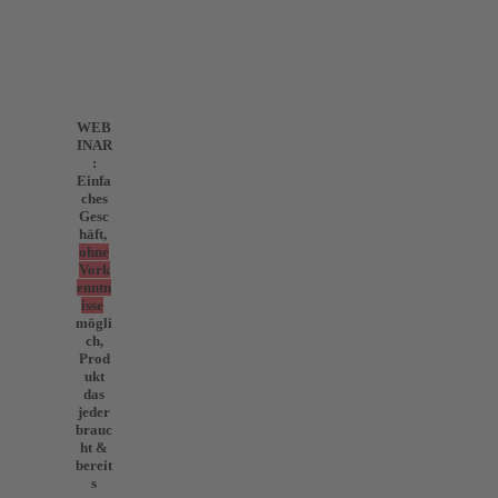
WEB
INAR
:
Einfa
ches
Gesc
häft,
ohne
Vork
enntn
isse
mögli
ch,
Prod
ukt
das
jeder
brauc
ht &
bereit
s