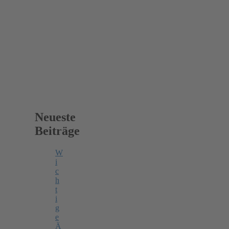
e
r
n
Neueste
Beiträge
W
i
c
h
t
i
g
e
Ä