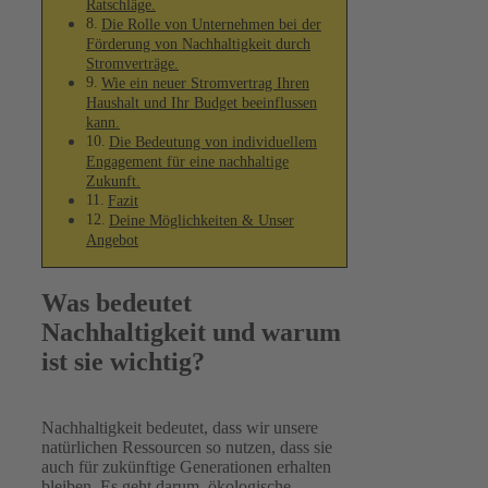
Ratschläge.
Die Rolle von Unternehmen bei der
Förderung von Nachhaltigkeit durch
Stromverträge.
Wie ein neuer Stromvertrag Ihren
Haushalt und Ihr Budget beeinflussen
kann.
Die Bedeutung von individuellem
Engagement für eine nachhaltige
Zukunft.
Fazit
Deine Möglichkeiten & Unser
Angebot
Was bedeutet
Nachhaltigkeit und warum
ist sie wichtig?
Nachhaltigkeit bedeutet, dass wir unsere
natürlichen Ressourcen so nutzen, dass sie
auch für zukünftige Generationen erhalten
bleiben. Es geht darum, ökologische,