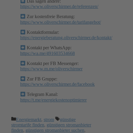
Das sagen andere:
https://www.oliverschirmer.de/referenzen/
Zur kostenfreie Beratung:
https://www.oliverschirmer.de/tarifangebot/
Kontaktformular:
https://energieberatung.oliverschirmer.de/kontakt/
Kontakt per WhatsApp:
https://wa.me/491603534668
Kontakt per FB Messenger:
https://www.m.me/oliverschirmer
Zur FB Gruppe:
https://www.oliverschirmer.de/facebook
Telegram Kanal:
https://t.me/energiekostenoptimierer
Kategorien
Schlagwörter
Energiemarkt
,
strom
günstige
stromtarife finden
,
günstigen stromanbieter
finden
,
günstigen stromanbieter suchen
,