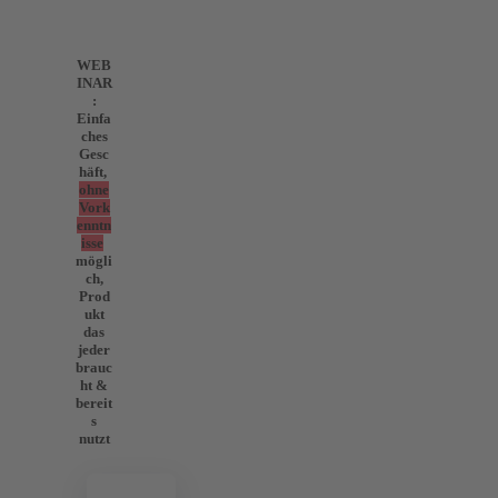
WEB
INAR
:
Einfa
ches
Gesc
häft,
ohne
Vork
enntn
isse
mögli
ch,
Prod
ukt
das
jeder
brauc
ht &
bereit
s
nutzt