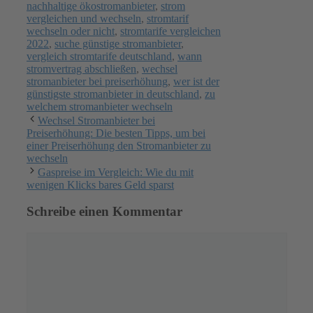
nachhaltige ökostromanbieter
,
strom
vergleichen und wechseln
,
stromtarif
wechseln oder nicht
,
stromtarife vergleichen
2022
,
suche günstige stromanbieter
,
vergleich stromtarife deutschland
,
wann
stromvertrag abschließen
,
wechsel
stromanbieter bei preiserhöhung
,
wer ist der
günstigste stromanbieter in deutschland
,
zu
welchem stromanbieter wechseln
Wechsel Stromanbieter bei
Preiserhöhung: Die besten Tipps, um bei
einer Preiserhöhung den Stromanbieter zu
wechseln
Gaspreise im Vergleich: Wie du mit
wenigen Klicks bares Geld sparst
Schreibe einen Kommentar
Kommentar