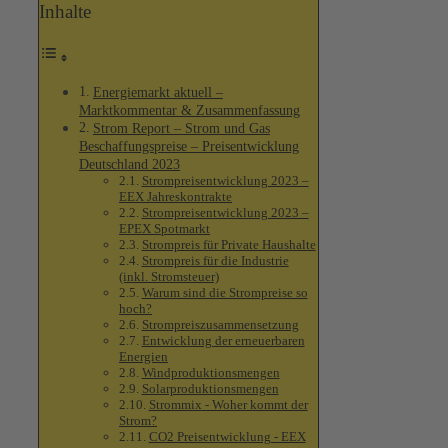
Inhalte
Energiemarkt aktuell –
Marktkommentar & Zusammenfassung
Strom Report – Strom und Gas
Beschaffungspreise – Preisentwicklung
Deutschland 2023
Strompreisentwicklung 2023 –
EEX Jahreskontrakte
Strompreisentwicklung 2023 –
EPEX Spotmarkt
Strompreis für Private Haushalte
Strompreis für die Industrie
(inkl. Stromsteuer)
Warum sind die Strompreise so
hoch?
Strompreiszusammensetzung
Entwicklung der erneuerbaren
Energien
Windproduktionsmengen
Solarproduktionsmengen
Strommix - Woher kommt der
Strom?
CO2 Preisentwicklung - EEX