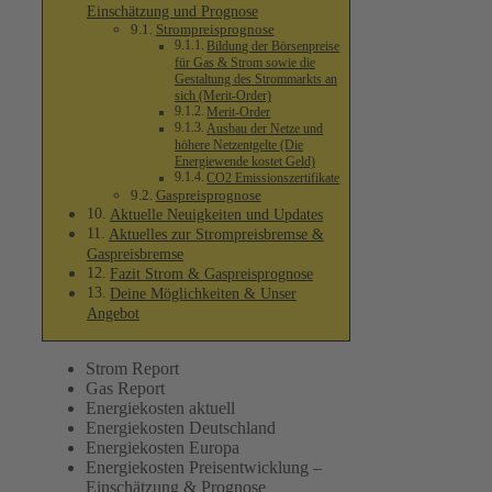
Einschätzung und Prognose
Strompreisprognose
Bildung der Börsenpreise
für Gas & Strom sowie die
Gestaltung des Strommarkts an
sich (Merit-Order)
Merit-Order
Ausbau der Netze und
höhere Netzentgelte (Die
Energiewende kostet Geld)
CO2 Emissionszertifikate
Gaspreisprognose
Aktuelle Neuigkeiten und Updates
Aktuelles zur Strompreisbremse &
Gaspreisbremse
Fazit Strom & Gaspreisprognose
Deine Möglichkeiten & Unser
Angebot
Strom Report
Gas Report
Energiekosten aktuell
Energiekosten Deutschland
Energiekosten Europa
Energiekosten Preisentwicklung –
Einschätzung & Prognose