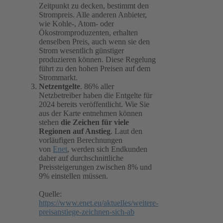
Zeitpunkt zu decken, bestimmt den
Strompreis. Alle anderen Anbieter,
wie Kohle-, Atom- oder
Ökostromproduzenten, erhalten
denselben Preis, auch wenn sie den
Strom wesentlich günstiger
produzieren können. Diese Regelung
führt zu den hohen Preisen auf dem
Strommarkt.
Netzentgelte
. 86% aller
Netzbetreiber haben die Entgelte für
2024 bereits veröffentlicht. Wie Sie
aus der Karte entnehmen können
stehen
die Zeichen
für viele
Regionen auf Anstieg
. Laut den
vorläufigen Berechnungen
von
Enet
, werden sich Endkunden
daher auf durchschnittliche
Preissteigerungen zwischen 8% und
9% einstellen müssen.
Quelle:
https://www.enet.eu/aktuelles/weitere-
preisanstiege-zeichnen-sich-ab