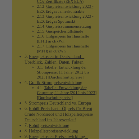
CO2 Zertifikate (EEX EUA)
Gaspreisentwicklung 2023 -
EEX Erdgas Jahreskontrakte
Gaspreisentwicklung 2023 -
EEX Erdgas Spotmarkt
Gaspreiszusammensetzung
Gasspeicherfüllstände
Erdgaspreis für Haushalte
(EFH) in ct/kWh
Erdgaspreis für Haushalte
(MFH) in ct/kWh
Energiekosten in Deutschland –
Überblick, Zahlen, Daten, Fakten
Tabelle: Entwicklung der
Strompreise, 11 Jahre [2012 bis
2023] [Durchschnittspreise]
Grafik Strompreisentwicklung
Tabelle: Entwicklung der
Gaspreise, 11 Jahre [2012 bis 2023]
[Durchschnittspreise]
Strompreis Deutschland vs. Europa
Rohöl Preischart - Ölpreis für Brent
Crude Nordseeöl und Holzpelletspreise
Deutschland im Jahresverlauf
Rohölpreisentwicklung
Holzpelletspreisentwicklung
Energiekosten Preisentwicklung -