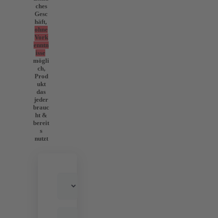
ches
Gesc
häft,
ohne
Vork
enntn
isse
mögli
ch,
Prod
ukt
das
jeder
brauc
ht &
bereit
s
nutzt