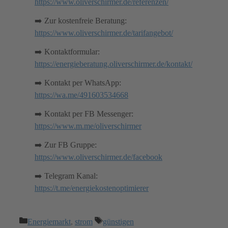
https://www.oliverschirmer.de/referenzen/
➡️ Zur kostenfreie Beratung:
https://www.oliverschirmer.de/tarifangebot/
➡️ Kontaktformular:
https://energieberatung.oliverschirmer.de/kontakt/
➡️ Kontakt per WhatsApp:
https://wa.me/491603534668
➡️ Kontakt per FB Messenger:
https://www.m.me/oliverschirmer
➡️ Zur FB Gruppe:
https://www.oliverschirmer.de/facebook
➡️ Telegram Kanal:
https://t.me/energiekostenoptimierer
Kategorien
Schlagwörter
Energiemarkt
,
strom
günstigen