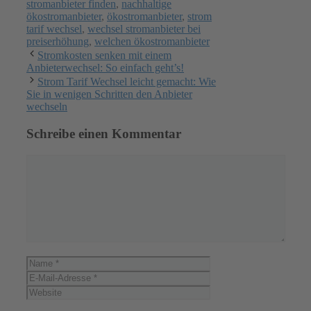
stromanbieter finden
,
nachhaltige
ökostromanbieter
,
ökostromanbieter
,
strom
tarif wechsel
,
wechsel stromanbieter bei
preiserhöhung
,
welchen ökostromanbieter
Stromkosten senken mit einem
Anbieterwechsel: So einfach geht’s!
Strom Tarif Wechsel leicht gemacht: Wie
Sie in wenigen Schritten den Anbieter
wechseln
Schreibe einen Kommentar
Kommentar
Name
E-
Mail-
Website
Adresse